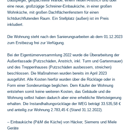
Badspiegel, gespachtelte Wände, einem neuen Anstrich und über
eine neue, großzügige Schreiner-Einbauküche, in einer großen
Wohnküche, mit großen Dachflächenfenstern für einen
lichtdurchflutenden Raum. Ein Stellplatz (außen) ist im Preis
inkludiert.
Die Wohnung steht nach den Sanierungsarbeiten ab dem 01.12.2023
zum Erstbezug frei zur Verfügung.
Bei der Eigentümerversammlung 2022 wurde die Überarbeitung der
Außenfassade (Putzschäden, Anstrich, inkl. Turm und Gartenmauer)
und des Treppenhauses (Putzschäden ausbessern, streichen)
beschlossen. Die Maßnahmen wurden bereits im April 2023
ausgeführt. Alle Kosten hierfür wurden über die Rücklage oder in
Form einer Sonderumlage beglichen. Dem Käufer der Wohnung
entstehen somit keine weiteren Kosten, das Gebäude und die
Wohnung selbst haben dadurch aber eine erhebliche Wertsteigerung
erhalten. Die Instandhaltungsrücklage der WEG beträgt 33.535,58 €
und anteilig zur Wohnung 2.783,45 € (Stand 31.12.2022).
– Einbauküche (P&M die Küche) von Häcker, Siemens und Miele
Geräte