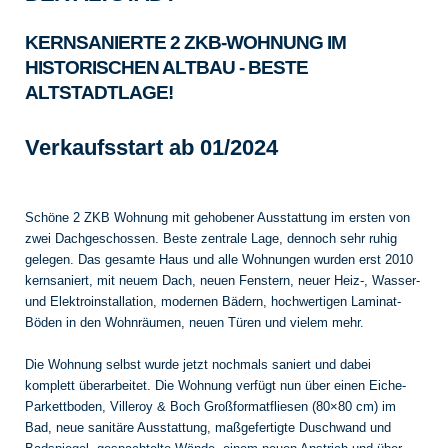
Vermietung
KERNSANIERTE 2 ZKB-WOHNUNG IM
HISTORISCHEN ALTBAU - BESTE
Wertsteigerung
ALTSTADTLAGE!
Wertermittlung
Verkaufsstart ab 01/2024
Architektur & Streetart
Schöne 2 ZKB Wohnung mit gehobener Ausstattung im ersten von
zwei Dachgeschossen. Beste zentrale Lage, dennoch sehr ruhig
ÜBER UNS
gelegen. Das gesamte Haus und alle Wohnungen wurden erst 2010
kernsaniert, mit neuem Dach, neuen Fenstern, neuer Heiz-, Wasser-
Unternehmen
und Elektroinstallation, modernen Bädern, hochwertigen Laminat-
Böden in den Wohnräumen, neuen Türen und vielem mehr.
FAQ
Die Wohnung selbst wurde jetzt nochmals saniert und dabei
komplett überarbeitet. Die Wohnung verfügt nun über einen Eiche-
Parkettboden, Villeroy & Boch Großformatfliesen (80×80 cm) im
KONTAKT
Bad, neue sanitäre Ausstattung, maßgefertigte Duschwand und