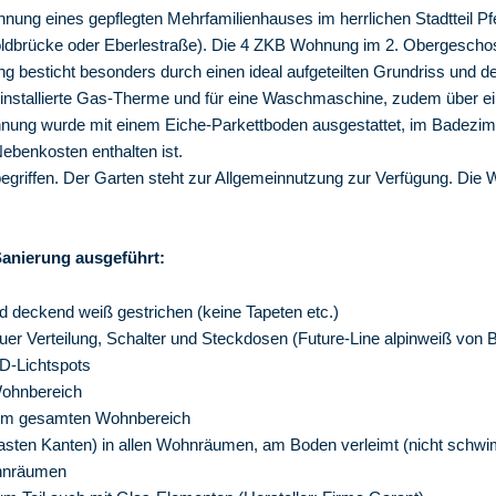
nung eines gepflegten Mehrfamilienhauses im herrlichen Stadtteil P
dbrücke oder Eberlestraße). Die 4 ZKB Wohnung im 2. Obergeschos
ng besticht besonders durch einen ideal aufgeteilten Grundriss und d
u installierte Gas-Therme und für eine Waschmaschine, zudem über 
ung wurde mit einem Eiche-Parkettboden ausgestattet, im Badezimme
ebenkosten enthalten ist.
inbegriffen. Der Garten steht zur Allgemeinnutzung zur Verfügung. Di
anierung ausgeführt:
d deckend weiß gestrichen (keine Tapeten etc.)
neuer Verteilung, Schalter und Steckdosen (Future-Line alpinweiß von
D-Lichtspots
ohnbereich
im gesamten Wohnbereich
fasten Kanten) in allen Wohnräumen, am Boden verleimt (nicht schw
ohnräumen