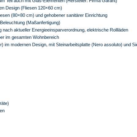
m Teil auch mit Glas-Elementen (Hersteller: Firma Garant)
nen Design (Fliesen 120×60 cm)
esen (80×80 cm) und gehobener sanitärer Einrichtung
D-Beleuchtung (Maßanfertigung)
g nach aktueller Energieeinsparverordnung, elektrische Rollläden
rper im gesamten Wohnbereich
 im modernen Design, mit Steinarbeitsplatte (Nero assoluto) und S
äte)
den