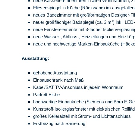
neue Kassetten-Innentüren in allen Wohnräumen, zu
Fliesenspiegel in Küche (Rückwand) im ausgefalle
neues Badezimmer mit großformatigen Designer-Fli
neuer großflächiger Badspiegel (ca. 3 m²) inkl. LE
neue Fensterelemente mit 3-facher Isolierverglasun
neue Wasser-, Abfluss-, Heizleitungen und Heizkö
neue und hochwertige Marken-Einbauküche (Häcker)
Ausstattung:
gehobene Ausstattung
Einbauschrank nach Maß
Kabel/SAT TV-Anschluss in jedem Wohnraum
Parkett Eiche
hochwertige Einbauküche (Siemens und Bora E-Ger
Kunststoff-Isolierglasfenster mit elektrischen Rolllä
großes Kellerabteil mit Strom- und Lichtanschluss
Erstbezug nach Sanierung