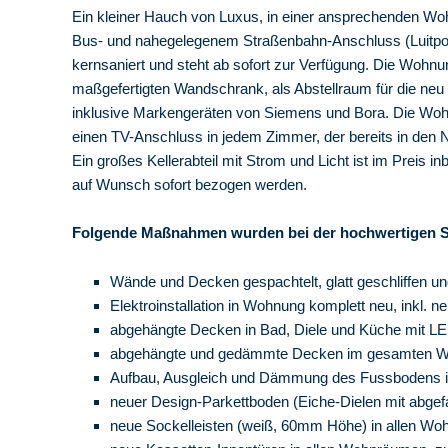
Ein kleiner Hauch von Luxus, in einer ansprechenden Woh
Bus- und nahegelegenem Straßenbahn-Anschluss (Luitpol
kernsaniert und steht ab sofort zur Verfügung. Die Wohnu
maßgefertigten Wandschrank, als Abstellraum für die ne
inklusive Markengeräten von Siemens und Bora. Die Wohn
einen TV-Anschluss in jedem Zimmer, der bereits in den N
Ein großes Kellerabteil mit Strom und Licht ist im Preis 
auf Wunsch sofort bezogen werden.
Folgende Maßnahmen wurden bei der hochwertigen S
Wände und Decken gespachtelt, glatt geschliffen un
Elektroinstallation in Wohnung komplett neu, inkl. 
abgehängte Decken in Bad, Diele und Küche mit LE
abgehängte und gedämmte Decken im gesamten W
Aufbau, Ausgleich und Dämmung des Fussbodens 
neuer Design-Parkettboden (Eiche-Dielen mit abge
neue Sockelleisten (weiß, 60mm Höhe) in allen W