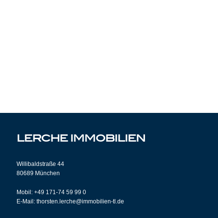
Vermietung
Wertsteigerung
Wertermittlung
Architektur & Streetart
ÜBER UNS
LERCHE IMMOBILIEN
Unternehmen
Willibaldstraße 44
FAQ
80689 München
Mobil: +49 171-74 59 99 0
KONTAKT
E-Mail: thorsten.lerche@immobilien-tl.de